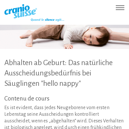
Zur
Direkt
Direkt
Kontakt
Sitemap
Suche
Direkt
Startseite
zur
zum
(Accesskey
(Accesskey
(Accesskey
zur
Nav
(Accesskey
Hauptnavigation
Inhalt
3)
4)
5)
Sprachumschaltung
ein-
0)
(Accesskey
(Accesskey
(Accesskey
1)
2)
6)
Abhalten
ab
Geburt:
Das
natürliche
Ausscheidungsbedürfnis
bei
Säuglingen
"hello
nappy"
Contenu
de
cours
Es ist evident, dass jedes Neugeborene vom ersten
Lebenstag seine Ausscheidungen kontrolliert
ausscheidet, wenn es „abgehalten“ wird. Dieses Verhalten
ist biologisch angelegt, wird durch einen frühkindlichen