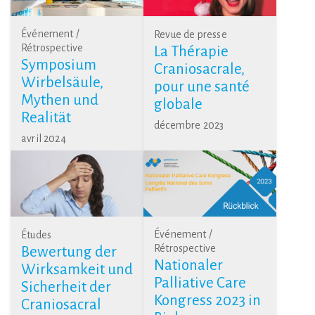
Événement /
Revue de presse
Rétrospective
La Thérapie
Symposium
Craniosacrale,
Wirbelsäule,
pour une santé
Mythen und
globale
Realität
décembre 2023
avril 2024
Événement /
Études
Rétrospective
Bewertung der
Nationaler
Wirksamkeit und
Palliative Care
Sicherheit der
Kongress 2023 in
Craniosacral