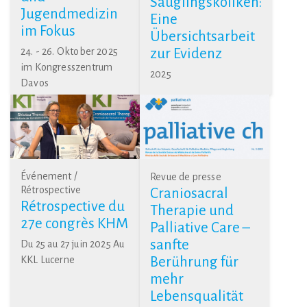
Säuglingskoliken:
Jugendmedizin
Eine
im Fokus
Übersichtsarbeit
24. - 26. Oktober 2025
zur Evidenz
im Kongresszentrum
2025
Davos
Événement /
Revue de presse
Rétrospective
Craniosacral
Rétrospective du
Therapie und
27e congrès KHM
Palliative Care –
sanfte
Du 25 au 27 juin 2025 Au
KKL Lucerne
Berührung für
mehr
Lebensqualität