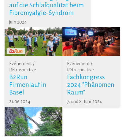
auf die Schlafqualität beim
Fibromyalgie-Syndrom
juin 2024
Événement /
Événement /
Rétrospective
Rétrospective
B2Run
Fachkongress
Firmenlauf in
2024 "Phänomen
Basel
Raum"
21.06.2024
7. und 8. Juni 2024