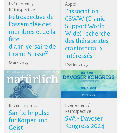
Événement /
Appel
Rétrospective
L'association
Rétrospective de
CSWW (Cranio
l'assemblée des
Support World
membres et de la
Wide) recherche
fête
des thérapeutes
d'anniversaire de
craniosacraux
Cranio Suisse®
intéressés
Mars 2025
février 2025
Événement /
Revue de presse
Rétrospective
Sanfte Impulse
SVA - Davoser
für Körper und
Kongress 2024
Geist