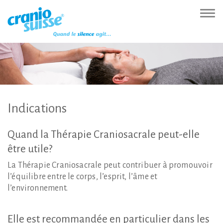
Zur
Direkt
Direkt
Kontakt
Sitemap
Suche
Direkt
Startseite
zur
zum
(Accesskey
(Accesskey
(Accesskey
zur
Nav
(Accesskey
Hauptnavigation
Inhalt
3)
4)
5)
Sprachumschaltung
ein-
0)
(Accesskey
(Accesskey
(Accesskey
1)
2)
6)
Indications
Quand
la
Thérapie
Craniosacrale
peut-elle
être
utile?
La Thérapie Craniosacrale peut contribuer à promouvoir
l’équilibre entre le corps, l’esprit, l’âme et
l’environnement.
Elle
est
recommandée
en
particulier
dans
les