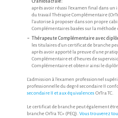
Craniosacrale:
après avoir réussi l'examen final dans un
du travail Thérapie Complémentaire (OrTra 
l'autorise à proposer dans son propre cabi
Complémentaires basées sur la méthode d
Thérapeute Complémentaire avec diplô
les titulaires d'un certificat de branche 
après avoir apporté la preuve d'une prati
Complémentaire et d'heures de supervi
Complémentaire et obtenir ainsi le dipl
L'admission à l'examen professionnel supér
professionnelle du degré secondaire II co
secondaire II et aux équivalences
OrTra TC.
Le certificat de branche peut également être
branche OrTra TC» (PEQ).
Vous trouverez tout