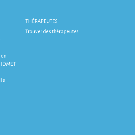
THÉRAPEUTES
Trouver des thérapeutes
e
ion
e IDMET
lle