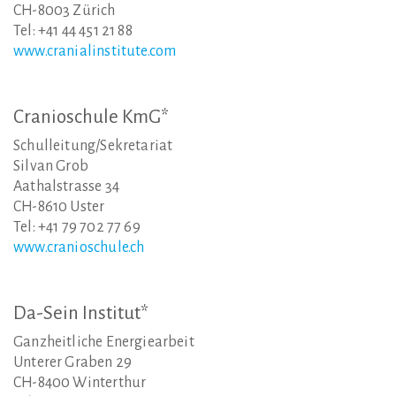
CH-8003 Zürich
Tel: +41 44 451 21 88
www.cranialinstitute.com
Cranioschule
KmG*
Schulleitung/Sekretariat
Silvan Grob
Aathalstrasse 34
CH-8610 Uster
Tel: +41 79 702 77 69
www.cranioschule.ch
Da-Sein
Institut*
Ganzheitliche Energiearbeit
Unterer Graben 29
CH-8400 Winterthur