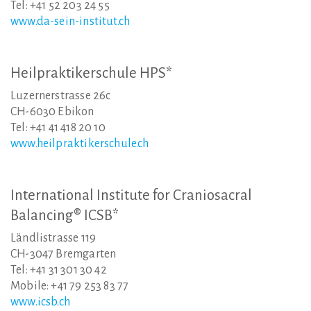
Tel: +41 52 203 24 55
www.da-sein-institut.ch
Heilpraktikerschule
HPS*
Luzernerstrasse 26c
CH-6030 Ebikon
Tel: +41 41 418 20 10
www.heilpraktikerschule.ch
International
Institute
for
Craniosacral
Balancing®
ICSB*
Ländlistrasse 119
CH-3047 Bremgarten
Tel: +41 31 301 30 42
Mobile: +41 79 253 83 77
www.icsb.ch