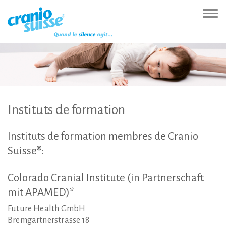
Zur
Direkt
Direkt
Kontakt
Sitemap
Suche
Direkt
Startseite
zur
zum
(Accesskey
(Accesskey
(Accesskey
zur
Nav
(Accesskey
Hauptnavigation
Inhalt
3)
4)
5)
Sprachumschaltung
ein-
0)
(Accesskey
(Accesskey
(Accesskey
1)
2)
6)
Instituts
de
formation
Instituts
de
formation
membres
de
Cranio
Suisse®:
Colorado
Cranial
Institute
(in
Partnerschaft
mit
APAMED)*
Future Health GmbH
Bremgartnerstrasse 18