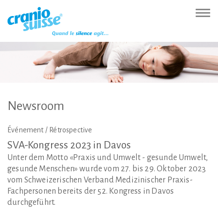
Zur
Direkt
Direkt
Kontakt
Sitemap
Suche
Direkt
Startseite
zur
zum
(Accesskey
(Accesskey
(Accesskey
zur
Nav
(Accesskey
Hauptnavigation
Inhalt
3)
4)
5)
Sprachumschaltung
ein-
0)
(Accesskey
(Accesskey
(Accesskey
1)
2)
6)
Newsroom
Événement / Rétrospective
SVA-Kongress
2023
in
Davos
Unter dem Motto «Praxis und Umwelt - gesunde Umwelt,
gesunde Menschen» wurde vom 27. bis 29. Oktober 2023
vom Schweizerischen Verband Medizinischer Praxis-
Fachpersonen bereits der 52. Kongress in Davos
durchgeführt.