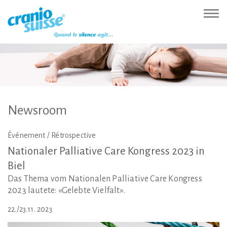
Zur
Direkt
Direkt
Kontakt
Sitemap
Suche
Direkt
Startseite
zur
zum
(Accesskey
(Accesskey
(Accesskey
zur
Nav
(Accesskey
Hauptnavigation
Inhalt
3)
4)
5)
Sprachumschaltung
ein-
0)
(Accesskey
(Accesskey
(Accesskey
1)
2)
6)
Newsroom
Événement / Rétrospective
Nationaler
Palliative
Care
Kongress
2023
in
Biel
Das Thema vom Nationalen Palliative Care Kongress
2023 lautete: «Gelebte Vielfalt».
22./23.11. 2023