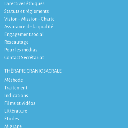
Directives éthiques
Statuts et règlements
Vision - Mission - Charte
Assurance de la qualité
Engagement social
Réseautage
Pour les médias
Contact Secrétariat
THÉRAPIE CRANIOSACRALE
Méthode
Traitement
Indications
Films et vidéos
Littérature
Études
Migräne