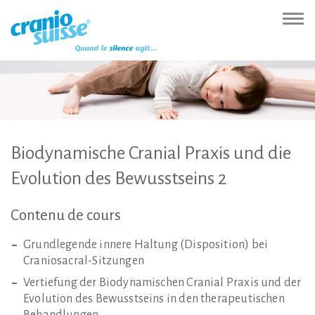
Zur
Direkt
Direkt
Kontakt
Sitemap
Suche
Direkt
Startseite
zur
zum
(Accesskey
(Accesskey
(Accesskey
zur
Nav
(Accesskey
Hauptnavigation
Inhalt
3)
4)
5)
Sprachumschaltung
ein-
0)
(Accesskey
(Accesskey
(Accesskey
1)
2)
6)
Biodynamische
Cranial
Praxis
und
die
Evolution
des
Bewusstseins
2
Contenu
de
cours
Grundlegende innere Haltung (Disposition) bei
Craniosacral-Sitzungen
Vertiefung der Biodynamischen Cranial Praxis und der
Evolution des Bewusstseins in den therapeutischen