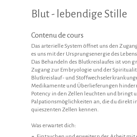
Blut - lebendige Stille
Contenu de cours
Das arterielle System öffnet uns den Zuga
es uns mit der Ursprungsenergie des Lebens
Das Behandeln des Blutkreislaufes ist von 
Zugang zur Embryologie und der Spiritualit
Blutkreislauf- und Stoffwechselerkrankunge
Medikamente und Überlieferungen hindern da
Potency in den Zellen leuchten und bringt 
Palpationsmöglichkeiten an, die du direkt i
quieszenten Zellen kennen.
Was erwartet dich:
Eintauchen und erweitern der Arbeit mi