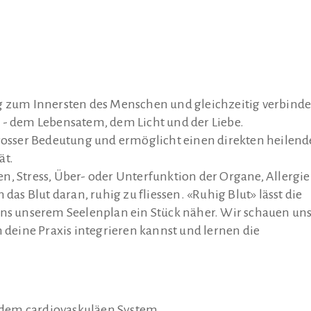
ng zum Innersten des Menschen und gleichzeitig verbinde
 - dem Lebensatem, dem Licht und der Liebe.
grosser Bedeutung und ermöglicht einen direkten heilen
ät.
n, Stress, Über- oder Unterfunktion der Organe, Allergie
s Blut daran, ruhig zu fliessen. «Ruhig Blut» lässt die
uns unserem Seelenplan ein Stück näher. Wir schauen un
n deine Praxis integrieren kannst und lernen die
t dem cardiovaskuläen System