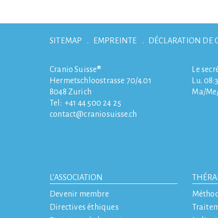
SITEMAP
EMPREINTE
DÉCLARATION DE 
Cranio Suisse®
Le secr
Hermetschloostrasse 70/4.01
Lu. 08:3
8048
Zurich
Ma/Me/J
Tel:
+41 44 500 24 25
contact
craniosuisse.ch
L’ASSOCIATION
THÉRA
Devenir membre
Métho
Directives éthiques
Traite