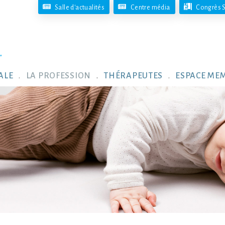
Salle d'actualités
Centre média
Congrès S
ALE
LA PROFESSION
THÉRAPEUTES
ESPACE ME