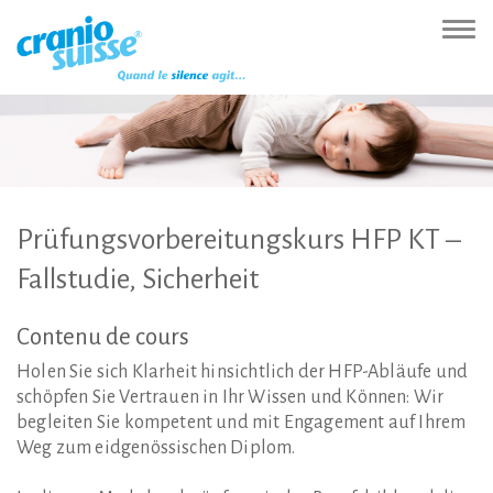
Zur
Direkt
Direkt
Kontakt
Sitemap
Suche
Direkt
Startseite
zur
zum
(Accesskey
(Accesskey
(Accesskey
zur
Nav
(Accesskey
Hauptnavigation
Inhalt
3)
4)
5)
Sprachumschaltung
ein-
0)
(Accesskey
(Accesskey
(Accesskey
1)
2)
6)
Prüfungsvorbereitungskurs
HFP
KT
–
Fallstudie,
Sicherheit
Contenu
de
cours
Holen Sie sich Klarheit hinsichtlich der HFP-Abläufe und
schöpfen Sie Vertrauen in Ihr Wissen und Können: Wir
begleiten Sie kompetent und mit Engagement auf Ihrem
Weg zum eidgenössischen Diplom.