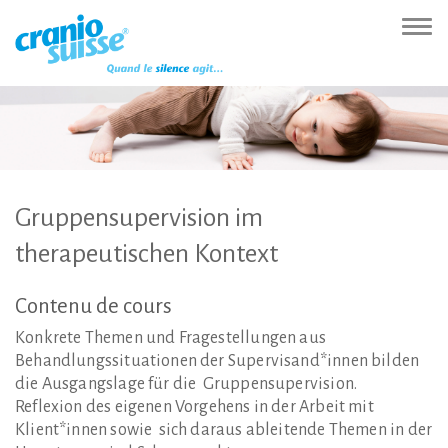
Zur
Direkt
Direkt
Kontakt
Sitemap
Suche
Direkt
Startseite
zur
zum
(Accesskey
(Accesskey
(Accesskey
zur
Nav
(Accesskey
Hauptnavigation
Inhalt
3)
4)
5)
Sprachumschaltung
ein-
0)
(Accesskey
(Accesskey
(Accesskey
1)
2)
6)
Gruppensupervision
im
therapeutischen
Kontext
Contenu
de
cours
Konkrete Themen und Fragestellungen aus
Behandlungssituationen der Supervisand*innen bilden
die Ausgangslage für die Gruppensupervision.
Reflexion des eigenen Vorgehens in der Arbeit mit
Klient*innen sowie sich daraus ableitende Themen in der