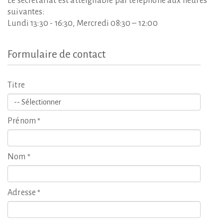
Le secrétariat est atteignable par téléphone aux heures
suivantes:
Lundi 13:30 - 16:30, Mercredi 08:30 – 12:00
Formulaire
de
contact
Titre
Prénom
*
Nom
*
Adresse
*