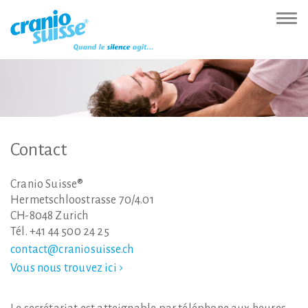
Zur
Direkt
Direkt
Kontakt
Sitemap
Suche
Direkt
Startseite
zur
zum
(Accesskey
(Accesskey
(Accesskey
zur
Nav
(Accesskey
Hauptnavigation
Inhalt
3)
4)
5)
Sprachumschaltung
ein-
0)
(Accesskey
(Accesskey
(Accesskey
1)
2)
6)
Contact
Cranio Suisse®
Hermetschloostrasse 70/4.01
CH-8048 Zurich
Tél. +41 44 500 24 25
contact@craniosuisse.ch
Vous nous trouvez ici