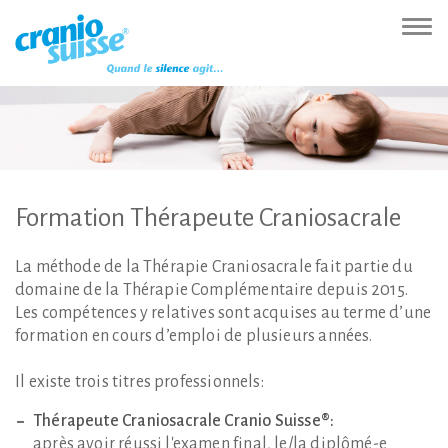
Zur
Direkt
Direkt
Kontakt
Sitemap
Suche
Direkt
Startseite
zur
zum
(Accesskey
(Accesskey
(Accesskey
zur
Nav
(Accesskey
Hauptnavigation
Inhalt
3)
4)
5)
Sprachumschaltung
ein-
0)
(Accesskey
(Accesskey
(Accesskey
1)
2)
6)
Formation
Thérapeute
Craniosacrale
La méthode de la Thérapie Craniosacrale fait partie du
domaine de la Thérapie Complémentaire depuis 2015.
Les compétences y relatives sont acquises au terme d’une
formation en cours d’emploi de plusieurs années.
Il existe trois titres professionnels:
Thérapeute Craniosacrale Cranio Suisse®:
après avoir réussi l'examen final, le/la diplômé-e