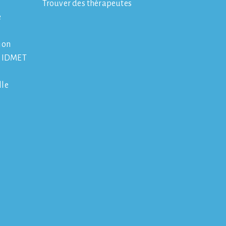
Trouver des thérapeutes
e
ion
e IDMET
lle