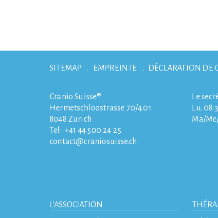
SITEMAP
EMPREINTE
DÉCLARATION DE 
Cranio Suisse®
Le secr
Hermetschloostrasse 70/4.01
Lu. 08:3
8048
Zurich
Ma/Me/J
Tel:
+41 44 500 24 25
contact
craniosuisse.ch
L’ASSOCIATION
THÉRA