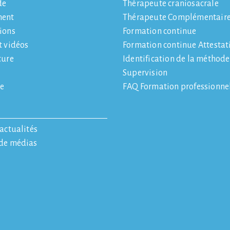
de
Thérapeute craniosacrale
ment
Thérapeute Complémentair
ions
Formation continue
t vidéos
Formation continue Attestat
ture
Identification de la méthod
Supervision
e
FAQ Formation professionne
'actualités
 de médias