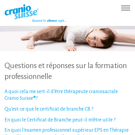
Zur
Direkt
Direkt
Kontakt
Sitemap
Suche
Direkt
Startseite
zur
zum
(Accesskey
(Accesskey
(Accesskey
zur
Nav
(Accesskey
Hauptnavigation
Inhalt
3)
4)
5)
Sprachumschaltung
ein-
0)
(Accesskey
(Accesskey
(Accesskey
1)
2)
6)
Questions
et
réponses
sur
la
formation
professionnelle
A
quoi
cela
me
sert-il
d’être
thérapeute
craniosacrale
Cranio
Suisse®?
Qu’est-ce
que
le
certificat
de
branche
CB
?
En
quoi
le
Certificat
de
Branche
peut-il
m’être
utile
?
En
quoi
l’examen
professionnel
supérieur
EPS
en
Thérapie