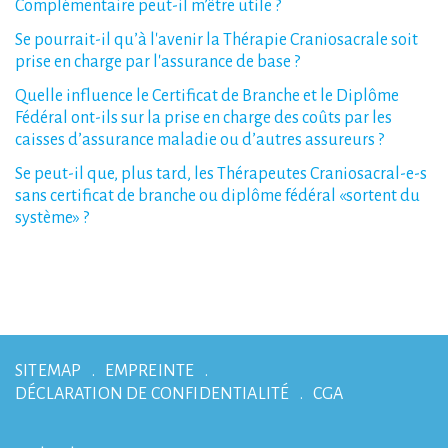
Complémentaire
peut-il
m’être
utile
?
Se
pourrait-il
qu’à
l'avenir
la
Thérapie
Craniosacrale
soit
prise
en
charge
par
l'assurance
de
base
?
Quelle
influence
le
Certificat
de
Branche
et
le
Diplôme
Fédéral
ont-ils
sur
la
prise
en
charge
des
coûts
par
les
caisses
d’assurance
maladie
ou
d’autres
assureurs
?
Se
peut-il
que,
plus
tard,
les
Thérapeutes
Craniosacral-e-s
sans
certificat
de
branche
ou
diplôme
fédéral
«sortent
du
système»
?
SITEMAP
EMPREINTE
DÉCLARATION DE CONFIDENTIALITÉ
CGA