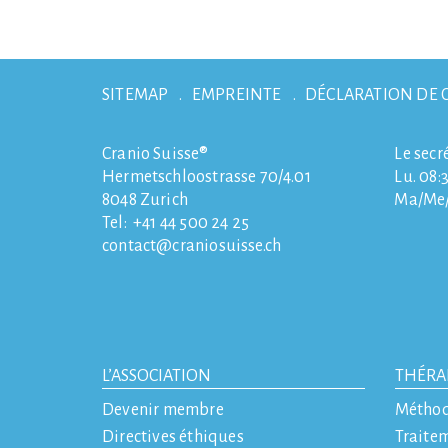
SITEMAP
EMPREINTE
DÉCLARATION DE 
Cranio Suisse®
Le secr
Hermetschloostrasse 70/4.01
Lu. 08:3
8048
Zurich
Ma/Me/J
Tel:
+41 44 500 24 25
contact
craniosuisse.ch
L’ASSOCIATION
THÉRA
Devenir membre
Métho
Directives éthiques
Traite