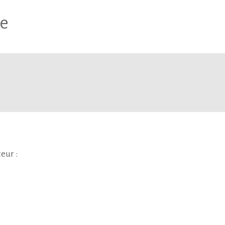
se
eur :