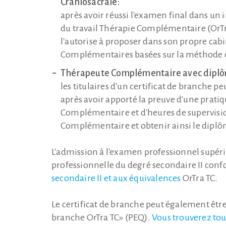
Craniosacrale:
après avoir réussi l'examen final dans un
du travail Thérapie Complémentaire (OrTra 
l'autorise à proposer dans son propre cabi
Complémentaires basées sur la méthode d
Thérapeute Complémentaire avec diplô
les titulaires d'un certificat de branche 
après avoir apporté la preuve d'une prati
Complémentaire et d'heures de supervi
Complémentaire et obtenir ainsi le dipl
L'admission à l'examen professionnel supér
professionnelle du degré secondaire II co
secondaire II et aux équivalences
OrTra TC.
Le certificat de branche peut également être
branche OrTra TC» (PEQ).
Vous trouverez tout