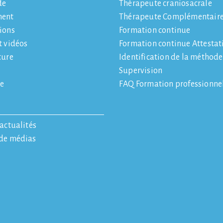
de
Thérapeute craniosacrale
ment
Thérapeute Complémentair
ions
Formation continue
t vidéos
Formation continue Attestat
ture
Identification de la méthod
Supervision
e
FAQ Formation professionne
'actualités
 de médias