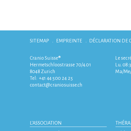
SITEMAP
EMPREINTE
DÉCLARATION DE 
Cranio Suisse®
Le secr
Hermetschloostrasse 70/4.01
Lu. 08:3
8048
Zurich
Ma/Me/J
Tel:
+41 44 500 24 25
contact
craniosuisse.ch
L’ASSOCIATION
THÉRA