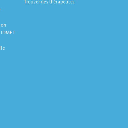
Trouver des thérapeutes
e
ion
e IDMET
lle