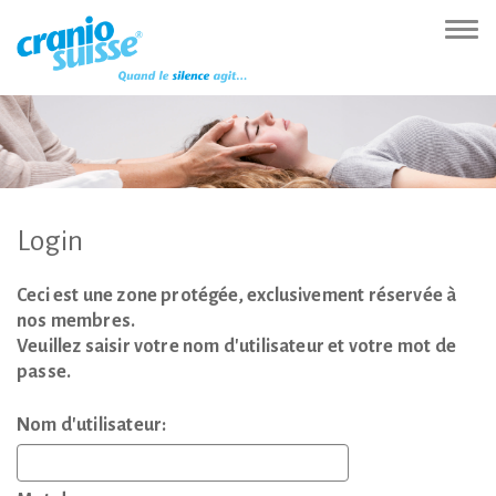
Zur
Direkt
Direkt
Kontakt
Sitemap
Suche
Direkt
Startseite
zur
zum
(Accesskey
(Accesskey
(Accesskey
zur
Nav
(Accesskey
Hauptnavigation
Inhalt
3)
4)
5)
Sprachumschaltung
ein-
0)
(Accesskey
(Accesskey
(Accesskey
1)
2)
6)
Login
Ceci est une zone protégée, exclusivement réservée à
nos membres.
Veuillez saisir votre nom d'utilisateur et votre mot de
passe.
Nom d'utilisateur: