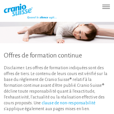
Zur
Direkt
Direkt
Kontakt
Sitemap
Suche
Direkt
Startseite
zur
zum
(Accesskey
(Accesskey
(Accesskey
zur
Nav
(Accesskey
Hauptnavigation
Inhalt
3)
4)
5)
Sprachumschaltung
ein-
0)
(Accesskey
(Accesskey
(Accesskey
1)
2)
6)
Offres
de
formation
continue
Disclaimer: Les offres de formation indiquées sont des
offres de tiers. Le contenu de leurs cours est vérifié sur la
base du règlement de Cranio Suisse® relatif à la
formation continue avant d'être publié. Cranio Suisse®
décline toute responsabilité quant à l'exactitude,
l'exhaustivité, l'actualité ou la réalisation effective des
cours proposés. Une
clause de non-responsabilité
s'applique également aux pages mises en lien.