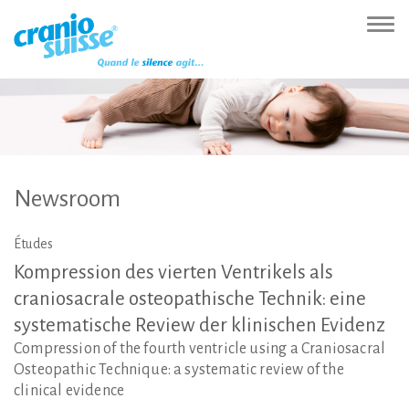
Zur
Direkt
Direkt
Kontakt
Sitemap
Suche
Direkt
Startseite
zur
zum
(Accesskey
(Accesskey
(Accesskey
zur
Nav
(Accesskey
Hauptnavigation
Inhalt
3)
4)
5)
Sprachumschaltung
ein-
0)
(Accesskey
(Accesskey
(Accesskey
1)
2)
6)
Newsroom
Études
Kompression
des
vierten
Ventrikels
als
craniosacrale
osteopathische
Technik:
eine
systematische
Review
der
klinischen
Evidenz
Compression of the fourth ventricle using a Craniosacral
Osteopathic Technique: a systematic review of the
clinical evidence