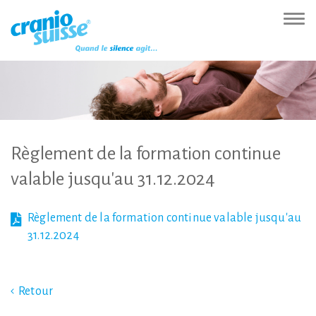
Zur
Direkt
Direkt
Kontakt
Sitemap
Suche
Direkt
Startseite
zur
zum
(Accesskey
(Accesskey
(Accesskey
zur
Nav
(Accesskey
Hauptnavigation
Inhalt
3)
4)
5)
Sprachumschaltung
ein-
0)
(Accesskey
(Accesskey
(Accesskey
1)
2)
6)
Règlement
de
la
formation
continue
valable
jusqu'au
31.12.2024
Règlement de la formation continue valable jusqu'au
31.12.2024
Retour