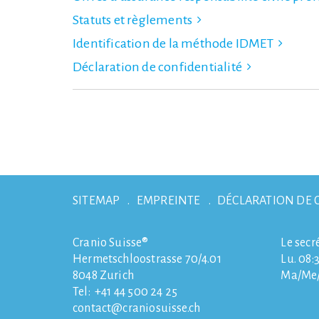
Statuts et règlements
Identification de la méthode IDMET
Déclaration de confidentialité
SITEMAP
EMPREINTE
DÉCLARATION DE 
Cranio Suisse®
Le secr
Hermetschloostrasse 70/4.01
Lu. 08:3
8048
Zurich
Ma/Me/J
Tel:
+41 44 500 24 25
contact
craniosuisse.ch