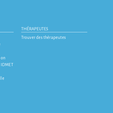
THÉRAPEUTES
Trouver des thérapeutes
e
ion
e IDMET
lle