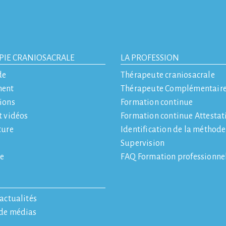
PIE CRANIOSACRALE
LA PROFESSION
de
Thérapeute craniosacrale
ment
Thérapeute Complémentair
ions
Formation continue
t vidéos
Formation continue Attestat
ture
Identification de la méthod
Supervision
e
FAQ Formation professionne
'actualités
 de médias