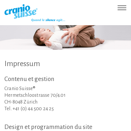
Zur
Direkt
Direkt
Kontakt
Sitemap
Suche
Direkt
Startseite
zur
zum
(Accesskey
(Accesskey
(Accesskey
zur
Nav
(Accesskey
Hauptnavigation
Inhalt
3)
4)
5)
Sprachumschaltung
ein-
0)
(Accesskey
(Accesskey
(Accesskey
1)
2)
6)
Impressum
Contenu
et
gestion
Cranio Suisse®
Hermetschloostrasse 70/4.01
CH-8048 Zürich
Tel. +41 (0) 44 500 24 25
Design
et
programmation
du
site