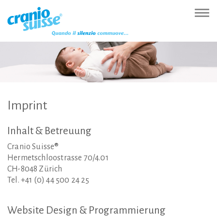
Zur
Direkt
Direkt
Kontakt
Sitemap
Suche
Direkt
Startseite
zur
zum
(Accesskey
(Accesskey
(Accesskey
zur
Nav
(Accesskey
Hauptnavigation
Inhalt
3)
4)
5)
Sprachumschaltung
ein-
0)
(Accesskey
(Accesskey
(Accesskey
1)
2)
6)
Imprint
Inhalt
&
Betreuung
Cranio Suisse®
Hermetschloostrasse 70/4.01
CH-8048 Zürich
Tel. +41 (0) 44 500 24 25
Website
Design
&
Programmierung