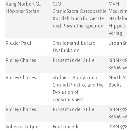
Rang Norbert G.,
CSO –
MVH
Höppner Stefan
CranioSacralOsteopathie
Medizinve
Kurzlehrbuch für Aerzte
Heidelber
und Physiotherapeuten
Hippokrat
Verlag
Ridder Paul
Craniomandibuläre
Urban & F
Dysfunktion
Ridley Charles
Präsent in der Stille
ISBN 978-
86616-462
Ridley Charles
Stillness: Biodynamic
North Atla
Cranial Practice and the
Books
Evolution of
Consciousness
Ridley Charles
Präsent in der Stille
ISBN 978-
86616-462
Rohen u. Lütjen-
Funktionelle
ISBN 978-