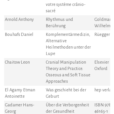
votre système crânio-
sacré
Arnold Anthony
Rhythmus und
Goldman
Berührung
Wilhelm
Bouhafs Daniel
Komplementärmedizin,
Rüegger V
Alternative
Heilmethoden unter der
Lupe
Chaitow Leon
Cranial Manipulation
Elsevier L
Theory and Practice.
Oxford
Osseous and Soft Tissue
Approaches
El Agamy Etman
Was geschieht bei der
hep verlag
Antoinette
Geburt
Gadamer Hans-
Über die Verborgenheit
ISBN 978-3
Georg
der Gesundheit
46163-1