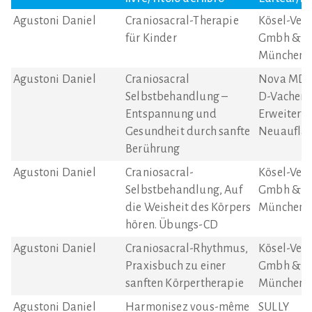
Agustoni Daniel
Craniosacral-Therapie
Kösel-Verl
für Kinder
Gmbh & Co
München
Agustoni Daniel
Craniosacral
Nova MD 
Selbstbehandlung –
D-Vachend
Entspannung und
Erweiterte
Gesundheit durch sanfte
Neuaufla
Berührung
Agustoni Daniel
Craniosacral-
Kösel-Verl
Selbstbehandlung, Auf
Gmbh & Co
die Weisheit des Körpers
München
hören. Übungs-CD
Agustoni Daniel
Craniosacral-Rhythmus,
Kösel-Verl
Praxisbuch zu einer
Gmbh & Co
sanften Körpertherapie
München
Agustoni Daniel
Harmonisez vous-même
SULLY