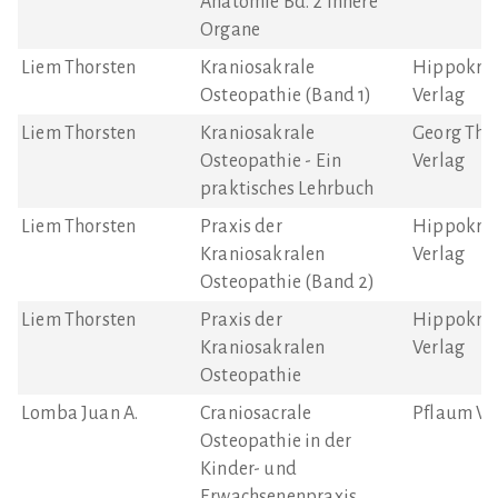
Anatomie Bd. 2 Innere
Organe
Liem Thorsten
Kraniosakrale
Hippokrat
Osteopathie (Band 1)
Verlag
Liem Thorsten
Kraniosakrale
Georg Thi
Osteopathie - Ein
Verlag
praktisches Lehrbuch
Liem Thorsten
Praxis der
Hippokrat
Kraniosakralen
Verlag
Osteopathie (Band 2)
Liem Thorsten
Praxis der
Hippokrat
Kraniosakralen
Verlag
Osteopathie
Lomba Juan A.
Craniosacrale
Pflaum Ve
Osteopathie in der
Kinder- und
Erwachsenenpraxis