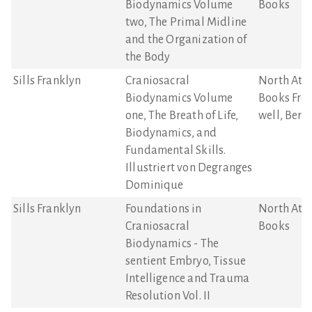
Biodynamics Volume
Books
two, The Primal Midline
and the Organization of
the Body
Sills Franklyn
Craniosacral
North Atla
Biodynamics Volume
Books Frog
one, The Breath of Life,
well, Berk
Biodynamics, and
Fundamental Skills.
Illustriert von Degranges
Dominique
Sills Franklyn
Foundations in
North Atla
Craniosacral
Books
Biodynamics - The
sentient Embryo, Tissue
Intelligence and Trauma
Resolution Vol. II