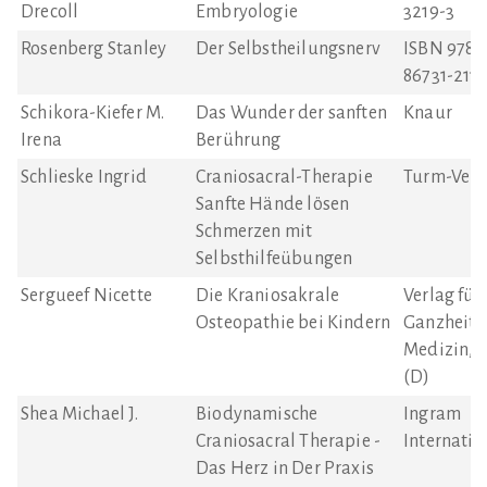
Drecoll
Embryologie
3219-3
Rosenberg Stanley
Der Selbstheilungsnerv
ISBN 978-
86731-211-
Schikora-Kiefer M.
Das Wunder der sanften
Knaur
Irena
Berührung
Schlieske Ingrid
Craniosacral-Therapie
Turm-Verl
Sanfte Hände lösen
Schmerzen mit
Selbsthilfeübungen
Sergueef Nicette
Die Kraniosakrale
Verlag für
Osteopathie bei Kindern
Ganzheitl
Medizin, 
(D)
Shea Michael J.
Biodynamische
Ingram
Craniosacral Therapie -
Internatio
Das Herz in Der Praxis