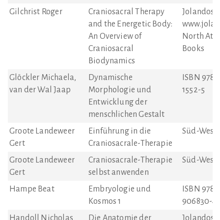
Gilchrist Roger
Craniosacral Therapy
Jolandos V
and the Energetic Body:
www.jolan
An Overview of
North Atla
Craniosacral
Books
Biodynamics
Glöckler Michaela,
Dynamische
ISBN 978-
van der Wal Jaap
Morphologie und
1552-5
Entwicklung der
menschlichen Gestalt
Groote Landeweer
Einführung in die
Süd-West-
Gert
Craniosacrale-Therapie
Groote Landeweer
Craniosacrale-Therapie
Süd-West-
Gert
selbst anwenden
Hampe Beat
Embryologie und
ISBN 978-
Kosmos 1
906830-44
Handoll Nicholas
Die Anatomie der
Jolandos 