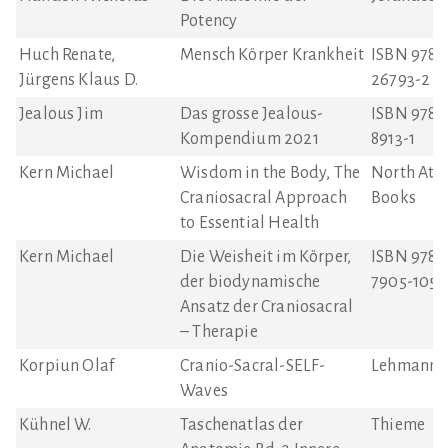
Potency
Huch Renate,
Mensch Körper Krankheit
ISBN 978-
Jürgens Klaus D.
26793-2
Jealous Jim
Das grosse Jealous-
ISBN 978-
Kompendium 2021
8913-1
Kern Michael
Wisdom in the Body, The
North Atla
Craniosacral Approach
Books
to Essential Health
Kern Michael
Die Weisheit im Körper,
ISBN 978-
der biodynamische
7905-1054
Ansatz der Craniosacral
– Therapie
Korpiun Olaf
Cranio-Sacral-SELF-
Lehmanns
Waves
Kühnel W.
Taschenatlas der
Thieme