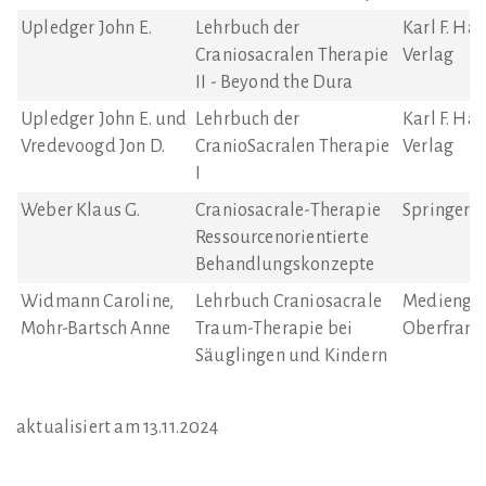
Upledger John E.
Lehrbuch der
Karl F. Ha
Craniosacralen Therapie
Verlag
II - Beyond the Dura
Upledger John E. und
Lehrbuch der
Karl F. Ha
Vredevoogd Jon D.
CranioSacralen Therapie
Verlag
I
Weber Klaus G.
Craniosacrale-Therapie
Springer V
Ressourcenorientierte
Behandlungskonzepte
Widmann Caroline,
Lehrbuch Craniosacrale
Mediengr
Mohr-Bartsch Anne
Traum-Therapie bei
Oberfrank
Säuglingen und Kindern
aktualisiert am 13.11.2024