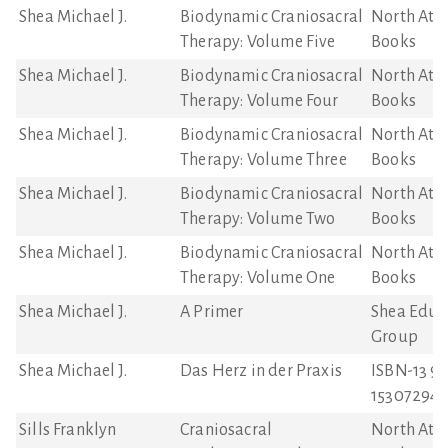
Shea Michael J.
Biodynamic Craniosacral
North Atla
Therapy: Volume Five
Books
Shea Michael J.
Biodynamic Craniosacral
North Atla
Therapy: Volume Four
Books
Shea Michael J.
Biodynamic Craniosacral
North Atla
Therapy: Volume Three
Books
Shea Michael J.
Biodynamic Craniosacral
North Atla
Therapy: Volume Two
Books
Shea Michael J.
Biodynamic Craniosacral
North Atla
Therapy: Volume One
Books
Shea Michael J.
A Primer
Shea Educ
Group
Shea Michael J.
Das Herz in der Praxis
ISBN-13 97
153072946
Sills Franklyn
Craniosacral
North Atla