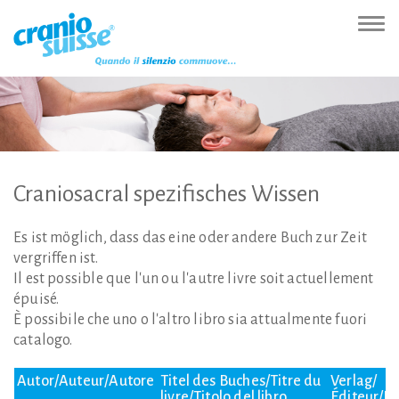
Zur
Direkt
Direkt
Kontakt
Sitemap
Suche
Direkt
Startseite
zur
zum
(Accesskey
(Accesskey
(Accesskey
zur
Nav
(Accesskey
Hauptnavigation
Inhalt
3)
4)
5)
Sprachumschaltung
ein-
0)
(Accesskey
(Accesskey
(Accesskey
1)
2)
6)
Craniosacral
spezifisches
Wissen
Es ist möglich, dass das eine oder andere Buch zur Zeit
vergriffen ist.
Il est possible que l'un ou l'autre livre soit actuellement
épuisé.
È possibile che uno o l'altro libro sia attualmente fuori
catalogo.
Autor/Auteur/Autore
Titel des Buches/Titre du
Verlag/
livre/Titolo del libro
Éditeur/Ed