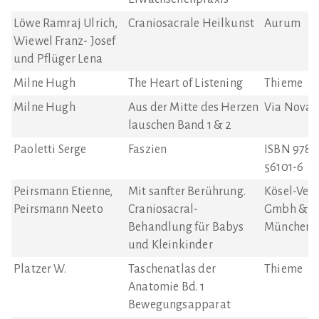
Löwe Ramraj Ulrich,
Craniosacrale Heilkunst
Aurum
Wiewel Franz- Josef
und Pflüger Lena
Milne Hugh
The Heart of Listening
Thieme
Milne Hugh
Aus der Mitte des Herzen
Via Nova 
lauschen Band 1 & 2
Paoletti Serge
Faszien
ISBN 978-
56101-6
Peirsmann Etienne,
Mit sanfter Berührung.
Kösel-Verl
Peirsmann Neeto
Craniosacral-
Gmbh & Co
Behandlung für Babys
München
und Kleinkinder
Platzer W.
Taschenatlas der
Thieme
Anatomie Bd. 1
Bewegungsapparat