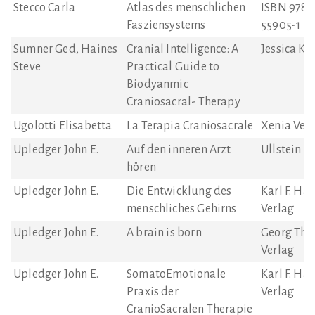
Stecco Carla
Atlas des menschlichen
ISBN 978-
Fasziensystems
55905-1
Sumner Ged, Haines
Cranial Intelligence: A
Jessica Ki
Steve
Practical Guide to
Biodyanmic
Craniosacral- Therapy
Ugolotti Elisabetta
La Terapia Craniosacrale
Xenia Ver
Upledger John E.
Auf den inneren Arzt
Ullstein V
hören
Upledger John E.
Die Entwicklung des
Karl F. Ha
menschliches Gehirns
Verlag
Upledger John E.
A brain is born
Georg Thi
Verlag
Upledger John E.
SomatoEmotionale
Karl F. Ha
Praxis der
Verlag
CranioSacralen Therapie