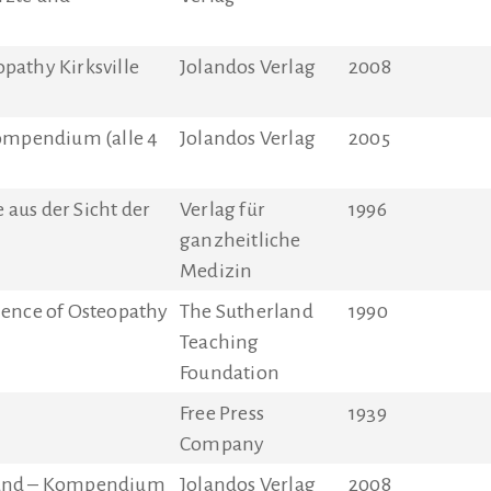
pathy Kirksville
Jolandos Verlag
2008
Kompendium (alle 4
Jolandos Verlag
2005
aus der Sicht der
Verlag für
1996
ganzheitliche
Medizin
ience of Osteopathy
The Sutherland
1990
Teaching
Foundation
Free Press
1939
Company
land – Kompendium
Jolandos Verlag
2008