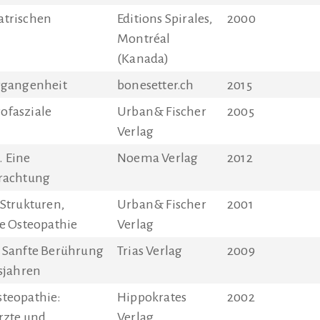
atrischen
Editions Spirales,
2000
Montréal
(Kanada)
rgangenheit
bonesetter.ch
2015
ofasziale
Urban& Fischer
2005
Verlag
 Eine
Noema Verlag
2012
trachtung
 Strukturen,
Urban& Fischer
2001
le Osteopathie
Verlag
 Sanfte Berührung
Trias Verlag
2009
nsjahren
steopathie:
Hippokrates
2002
rzte und
Verlag