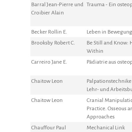
Barral Jean-Pierre und
Trauma - Ein osteo
Croibier Alain
Becker Rollin E.
Leben in Bewegung 
Brooksby Robert C.
Be Still and Know:
Within
Carreiro Jane E.
Pädiatrie aus osteo
Chaitow Leon
Palpationstechnike
Lehr- und Arbeitsb
Chaitow Leon
Cranial Manipulati
Practice. Osseous a
Approaches
Chauffour Paul
Mechanical Link