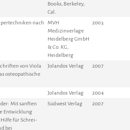
Books, Berkeley,
Cal.
rpertechniken nach
MVH
2003
Medizinverlage
Heidelberg GmbH
& Co. KG,
Heidelberg
hriften von Viola
Jolandos Verlag
2007
as osteopathische
Jolandos Verlag
2004
der: Mit sanften
Südwest Verlag
2007
e Entwicklung
ilfe für Schrei-
d bei