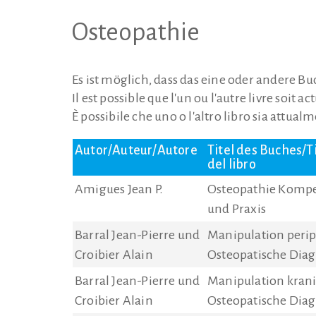
Osteopathie
Es ist möglich, dass das eine oder andere Buc
Il est possible que l'un ou l'autre livre soit 
È possibile che uno o l'altro libro sia attual
Autor/Auteur/Autore
Titel des Buches/Ti
del libro
Amigues Jean P.
Osteopathie Komp
und Praxis
Barral Jean-Pierre und
Manipulation perip
Croibier Alain
Osteopatische Diag
Barral Jean-Pierre und
Manipulation krani
Croibier Alain
Osteopatische Diag