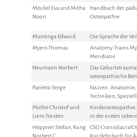
Möckel Eva und Mitha
Handbuch der pädi
Noori
Osteopathie
Muntinga Edward
Die Sprache der Ve
Myers Thomas
Anatomy Trains My
Meridiane
Neumann Norbert
Das Geburtstrauma.
osteopathische Be
Paoletti Serge
Faszien: Anatomie,
Techniken, Speziel
Plothe Christof und
Kinderosteopathie:
Liem Torsten
in der ersten Lebe
Höppner Stefan, Rang
CSO CranioSacralO
Norbert C.
Kurzlehrbuch für Ä