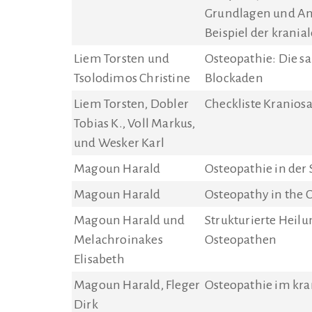
Grundlagen und 
Beispiel der krania
Liem Torsten und
Osteopathie: Die s
Tsolodimos Christine
Blockaden
Liem Torsten, Dobler
Checkliste Kranios
Tobias K., Voll Markus,
und Wesker Karl
Magoun Harald
Osteopathie in der
Magoun Harald
Osteopathy in the C
Magoun Harald und
Strukturierte Heilu
Melachroinakes
Osteopathen
Elisabeth
Magoun Harald, Fleger
Osteopathie im kra
Dirk