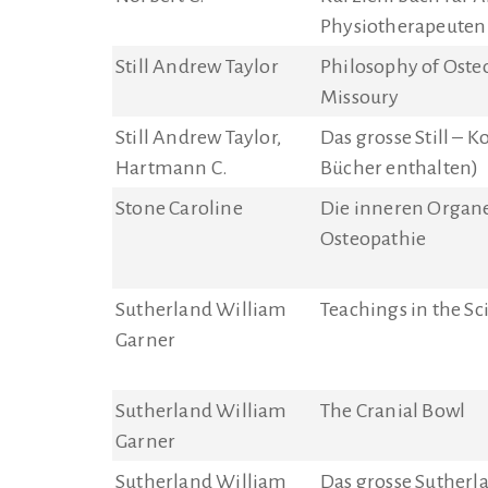
Physiotherapeuten
Still Andrew Taylor
Philosophy of Osteo
Missoury
Still Andrew Taylor,
Das grosse Still – 
Hartmann C.
Bücher enthalten)
Stone Caroline
Die inneren Organe 
Osteopathie
Sutherland William
Teachings in the Sc
Garner
Sutherland William
The Cranial Bowl
Garner
Sutherland William
Das grosse Suther