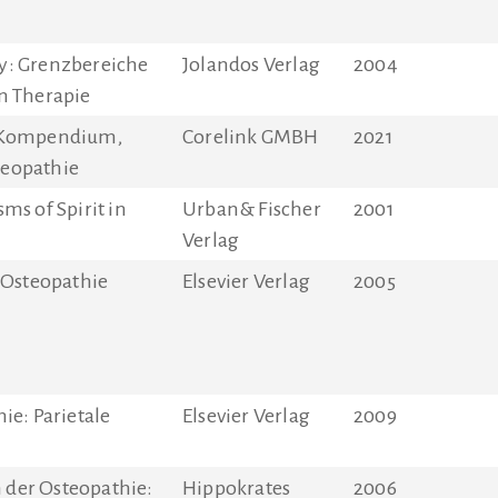
y: Grenzbereiche
Jolandos Verlag
2004
n Therapie
s-Kompendium,
Corelink GMBH
2021
eopathie
ms of Spirit in
Urban& Fischer
2001
Verlag
 Osteopathie
Elsevier Verlag
2005
ie: Parietale
Elsevier Verlag
2009
der Osteopathie:
Hippokrates
2006