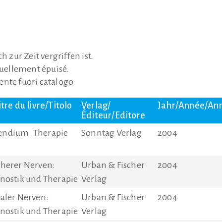
h zur Zeit vergriffen ist.
actuellement épuisé.
mente fuori catalogo.
tre du livre/Titolo
Verlag/
Jahr/Année/An
Éditeur/Editore
endium. Therapie
Sonntag Verlag
2004
herer Nerven:
Urban & Fischer
2004
nostik und Therapie
Verlag
aler Nerven:
Urban & Fischer
2004
nostik und Therapie
Verlag