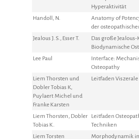
Hyperaktivität
Handoll, N.
Anatomy of Potenc
der osteopathische
Jealous J. S., Esser T.
Das große Jealou
Biodynamische Ost
Lee Paul
Interface: Mechanis
Osteopathy
Liem Thorsten und
Leitfaden Viszerale
Dobler Tobias K,
Puylaert Michel und
Franke Karsten
Liem Thorsten, Dobler
Leitfaden Osteopath
Tobias K.
Techniken
Liem Torsten
Morphodynamik in 