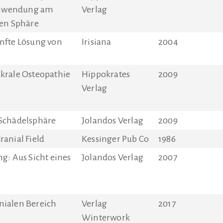
Anwendung am
Verlag
len Sphäre
anfte Lösung von
Irisiana
2004
akrale Osteopathie
Hippokrates
2009
Verlag
 Schädelsphäre
Jolandos Verlag
2009
ranial Field
Kessinger Pub Co
1986
ng: Aus Sicht eines
Jolandos Verlag
2007
nialen Bereich
Verlag
2017
Winterwork