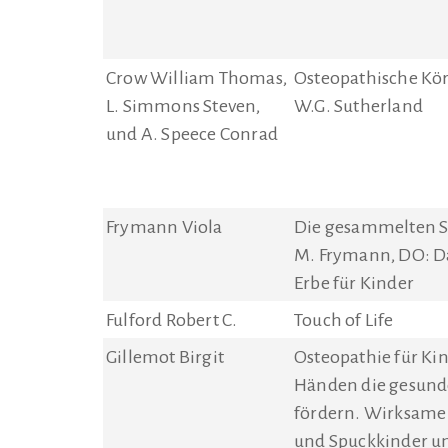
Crow William Thomas,
Osteopathische Kö
L. Simmons Steven,
W.G. Sutherland
und A. Speece Conrad
Frymann Viola
Die gesammelten Sc
M. Frymann, DO: D
Erbe für Kinder
Fulford Robert C.
Touch of Life
Gillemot Birgit
Osteopathie für Kin
Händen die gesund
fördern. Wirksame H
und Spuckkinder un