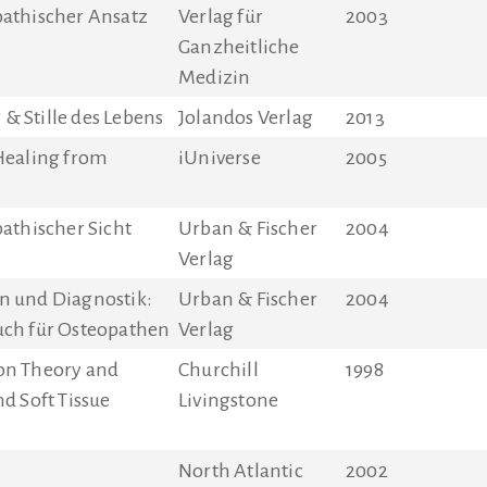
pathischer Ansatz
Verlag für
2003
Ganzheitliche
Medizin
& Stille des Lebens
Jolandos Verlag
2013
 Healing from
iUniverse
2005
pathischer Sicht
Urban & Fischer
2004
Verlag
n und Diagnostik:
Urban & Fischer
2004
uch für Osteopathen
Verlag
on Theory and
Churchill
1998
nd Soft Tissue
Livingstone
North Atlantic
2002