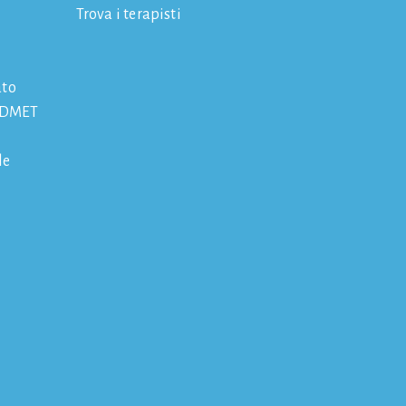
Trova i terapisti
ato
 IDMET
le