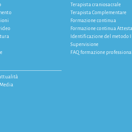
o
Terapista craniosacrale
mento
Terapista Complementare
ioni
Formazione continua
video
Formazione continua Attest
atura
Identificazione del metodo
Supervisione
e
FAQ formazione professiona
attualità
 Media