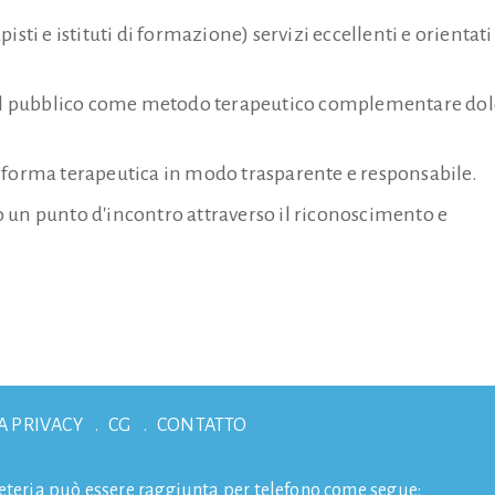
sti e istituti di formazione) servizi eccellenti e orientati
a il pubblico come metodo terapeutico complementare dol
 forma terapeutica in modo trasparente e responsabile.
 un punto d'incontro attraverso il riconoscimento e
A PRIVACY
CG
CONTATTO
eteria può essere raggiunta per telefono come segue: