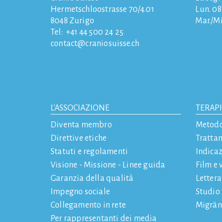
Hermetschloostrasse 70/4.01
Lun. 08:
8048
Zurigo
Mar./Mi
Tel:
+41 44 500 24 25
contact
craniosuisse.ch
L'ASSOCIAZIONE
TERAP
Diventa membro
Metod
Direttive etiche
Tratta
Statuti e regolamenti
Indicaz
Visione - Missione - Linee guida
Film e 
Garanzia della qualità
Letter
Impegno sociale
Studio
Collegamento in rete
Migrän
Per rappresentanti dei media