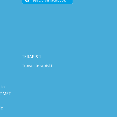
seguici su facebook
TERAPISTI
Trova i terapisti
ato
 IDMET
le