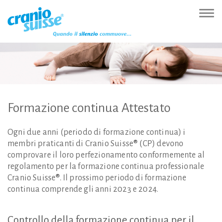
Zur
Direkt
Direkt
Kontakt
Sitemap
Suche
Direkt
Startseite
zur
zum
(Accesskey
(Accesskey
(Accesskey
zur
Nav
(Accesskey
Hauptnavigation
Inhalt
3)
4)
5)
Sprachumschaltung
ein-
0)
(Accesskey
(Accesskey
(Accesskey
1)
2)
6)
Formazione
continua
Attestato
Ogni due anni (periodo di formazione continua) i
membri praticanti di Cranio Suisse® (CP) devono
comprovare il loro perfezionamento conformemente al
regolamento per la formazione continua professionale
Cranio Suisse®. Il prossimo periodo di formazione
continua comprende gli anni 2023 e 2024.
Controllo
della
formazione
continua
per
il