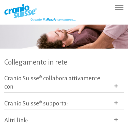
Zur
Direkt
Direkt
Kontakt
Sitemap
Suche
Direkt
Startseite
zur
zum
(Accesskey
(Accesskey
(Accesskey
zur
Nav
(Accesskey
Hauptnavigation
Inhalt
3)
4)
5)
Sprachumschaltung
ein-
0)
(Accesskey
(Accesskey
(Accesskey
1)
2)
6)
Collegamento
in
rete
Cranio
Suisse®
collabora
attivamente
con:
Cranio
Suisse®
supporta:
Altri
link: