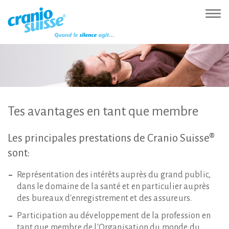
Zur
Direkt
Direkt
Kontakt
Sitemap
Suche
Direkt
Startseite
zur
zum
(Accesskey
(Accesskey
(Accesskey
zur
Nav
(Accesskey
Hauptnavigation
Inhalt
3)
4)
5)
Sprachumschaltung
ein-
0)
(Accesskey
(Accesskey
(Accesskey
1)
2)
6)
Tes
avantages
en
tant
que
membre
Les
principales
prestations
de
Cranio
Suisse®
sont:
Représentation des intérêts auprès du grand public,
dans le domaine de la santé et en particulier auprès
des bureaux d'enregistrement et des assureurs.
Participation au développement de la profession en
tant que membre de l'Organisation du monde du