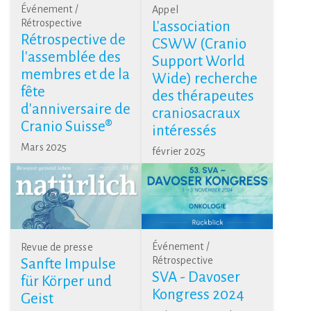
Événement /
Appel
Rétrospective
L'association
Rétrospective de
CSWW (Cranio
l'assemblée des
Support World
membres et de la
Wide) recherche
fête
des thérapeutes
d'anniversaire de
craniosacraux
Cranio Suisse®
intéressés
Mars 2025
février 2025
Événement /
Revue de presse
Rétrospective
Sanfte Impulse
SVA - Davoser
für Körper und
Kongress 2024
Geist