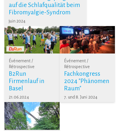
auf die Schlafqualität beim
Fibromyalgie-Syndrom
juin 2024
Événement /
Événement /
Rétrospective
Rétrospective
B2Run
Fachkongress
Firmenlauf in
2024 "Phänomen
Basel
Raum"
21.06.2024
7. und 8. Juni 2024