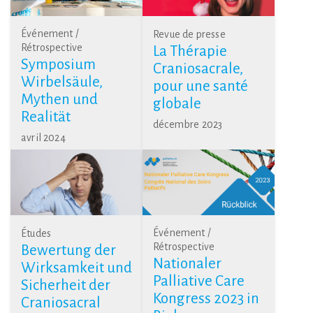
Événement /
Revue de presse
Rétrospective
La Thérapie
Symposium
Craniosacrale,
Wirbelsäule,
pour une santé
Mythen und
globale
Realität
décembre 2023
avril 2024
Événement /
Études
Rétrospective
Bewertung der
Nationaler
Wirksamkeit und
Palliative Care
Sicherheit der
Kongress 2023 in
Craniosacral