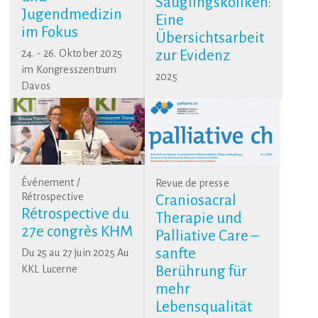
Säuglingskoliken:
Jugendmedizin
Eine
im Fokus
Übersichtsarbeit
24. - 26. Oktober 2025
zur Evidenz
im Kongresszentrum
2025
Davos
Événement /
Revue de presse
Rétrospective
Craniosacral
Rétrospective du
Therapie und
27e congrès KHM
Palliative Care –
sanfte
Du 25 au 27 juin 2025 Au
KKL Lucerne
Berührung für
mehr
Lebensqualität