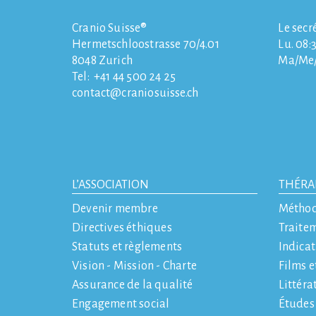
Cranio Suisse®
Le secr
Hermetschloostrasse 70/4.01
Lu. 08:3
8048
Zurich
Ma/Me/J
Tel:
+41 44 500 24 25
contact
craniosuisse.ch
L’ASSOCIATION
THÉRA
Devenir membre
Métho
Directives éthiques
Traite
Statuts et règlements
Indicat
Vision - Mission - Charte
Films e
Assurance de la qualité
Littéra
Engagement social
Études