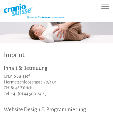
Zur
Direkt
Direkt
Kontakt
Sitemap
Suche
Direkt
Startseite
zur
zum
(Accesskey
(Accesskey
(Accesskey
zur
Nav
(Accesskey
Hauptnavigation
Inhalt
3)
4)
5)
Sprachumschaltung
ein-
0)
(Accesskey
(Accesskey
(Accesskey
1)
2)
6)
Imprint
Inhalt
&
Betreuung
Cranio Suisse®
Hermetschloostrasse 70/4.01
CH-8048 Zürich
Tel. +41 (0) 44 500 24 25
Website
Design
&
Programmierung