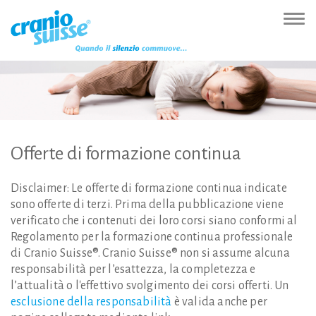
Zur
Direkt
Direkt
Kontakt
Sitemap
Suche
Direkt
Startseite
zur
zum
(Accesskey
(Accesskey
(Accesskey
zur
Nav
(Accesskey
Hauptnavigation
Inhalt
3)
4)
5)
Sprachumschaltung
ein-
0)
(Accesskey
(Accesskey
(Accesskey
1)
2)
6)
Offerte
di
formazione
continua
Disclaimer: Le offerte di formazione continua indicate
sono offerte di terzi. Prima della pubblicazione viene
verificato che i contenuti dei loro corsi siano conformi al
Regolamento per la formazione continua professionale
di Cranio Suisse®. Cranio Suisse® non si assume alcuna
responsabilità per l’esattezza, la completezza e
l’attualità o l'effettivo svolgimento dei corsi offerti. Un
esclusione della responsabilità
è valida anche per