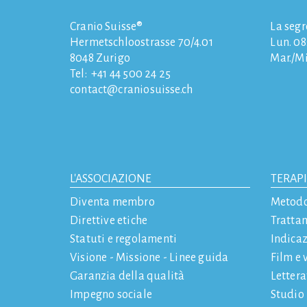
Cranio Suisse®
La segr
Hermetschloostrasse 70/4.01
Lun. 08:
8048
Zurigo
Mar./Mi
Tel:
+41 44 500 24 25
contact
craniosuisse.ch
L'ASSOCIAZIONE
TERAP
Diventa membro
Metod
Direttive etiche
Tratta
Statuti e regolamenti
Indicaz
Visione - Missione - Linee guida
Film e 
Garanzia della qualità
Letter
Impegno sociale
Studio