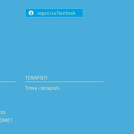
seguici su facebook
TERAPISTI
Trova i terapisti
ato
 IDMET