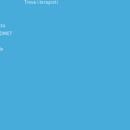
Trova i terapisti
ato
 IDMET
le