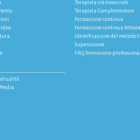
o
Terapista craniosacrale
mento
Terapista Complementare
ioni
Formazione continua
video
Formazione continua Attest
atura
Identificazione del metodo
Supervisione
e
FAQ formazione professiona
attualità
 Media