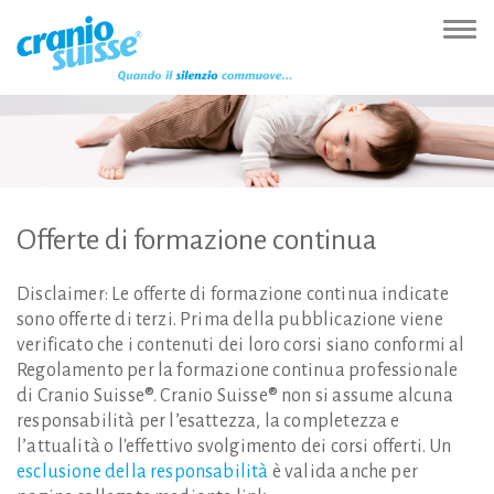
Zur
Direkt
Direkt
Kontakt
Sitemap
Suche
Direkt
Startseite
zur
zum
(Accesskey
(Accesskey
(Accesskey
zur
Nav
(Accesskey
Hauptnavigation
Inhalt
3)
4)
5)
Sprachumschaltung
ein-
0)
(Accesskey
(Accesskey
(Accesskey
1)
2)
6)
Offerte
di
formazione
continua
Disclaimer: Le offerte di formazione continua indicate
sono offerte di terzi. Prima della pubblicazione viene
verificato che i contenuti dei loro corsi siano conformi al
Regolamento per la formazione continua professionale
di Cranio Suisse®. Cranio Suisse® non si assume alcuna
responsabilità per l’esattezza, la completezza e
l’attualità o l'effettivo svolgimento dei corsi offerti. Un
esclusione della responsabilità
è valida anche per