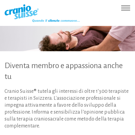
Zur
Direkt
Direkt
Kontakt
Sitemap
Suche
Direkt
Startseite
zur
zum
(Accesskey
(Accesskey
(Accesskey
zur
Nav
(Accesskey
Hauptnavigation
Inhalt
3)
4)
5)
Sprachumschaltung
ein-
0)
(Accesskey
(Accesskey
(Accesskey
1)
2)
6)
Diventa
membro
e
appassiona
anche
tu
Cranio Suisse® tutela gli interessi di oltre 1’300 terapiste
e terapisti in Svizzera. L'associazione professionale si
impegna attivamente a favore dello sviluppo della
professione. Informa e sensibilizza l’opinione pubblica
sulla terapia craniosacrale come metodo della terapia
complementare.