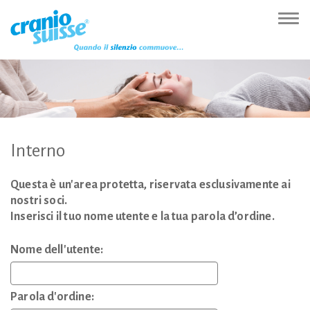
Zur
Direkt
Direkt
Kontakt
Sitemap
Suche
Direkt
Startseite
zur
zum
(Accesskey
(Accesskey
(Accesskey
zur
Nav
(Accesskey
Hauptnavigation
Inhalt
3)
4)
5)
Sprachumschaltung
ein-
0)
(Accesskey
(Accesskey
(Accesskey
1)
2)
6)
Interno
Questa è un'area protetta, riservata esclusivamente ai
nostri soci.
Inserisci il tuo nome utente e la tua parola d’ordine.
Nome dell'utente:
Parola d'ordine: