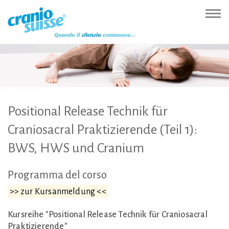
Zur
Direkt
Direkt
Kontakt
Sitemap
Suche
Direkt
Startseite
zur
zum
(Accesskey
(Accesskey
(Accesskey
zur
Nav
(Accesskey
Hauptnavigation
Inhalt
3)
4)
5)
Sprachumschaltung
ein-
0)
(Accesskey
(Accesskey
(Accesskey
1)
2)
6)
Positional
Release
Technik
für
Craniosacral
Praktizierende
(Teil
1):
BWS,
HWS
und
Cranium
Programma
del
corso
>> zur Kursanmeldung <<
Kursreihe "Positional Release Technik für Craniosacral
Praktizierende"