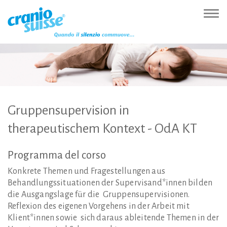
Zur
Direkt
Direkt
Kontakt
Sitemap
Suche
Direkt
Startseite
zur
zum
(Accesskey
(Accesskey
(Accesskey
zur
Nav
(Accesskey
Hauptnavigation
Inhalt
3)
4)
5)
Sprachumschaltung
ein-
0)
(Accesskey
(Accesskey
(Accesskey
1)
2)
6)
Gruppensupervision
in
therapeutischem
Kontext
-
OdA
KT
Programma
del
corso
Konkrete Themen und Fragestellungen aus
Behandlungssituationen der Supervisand*innen bilden
die Ausgangslage für die Gruppensupervisionen.
Reflexion des eigenen Vorgehens in der Arbeit mit
Klient*innen sowie sich daraus ableitende Themen in der