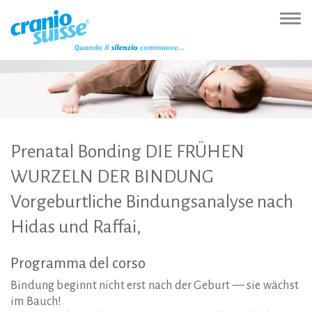
Zur
Direkt
Direkt
Kontakt
Sitemap
Suche
Direkt
Startseite
zur
zum
(Accesskey
(Accesskey
(Accesskey
zur
Nav
(Accesskey
Hauptnavigation
Inhalt
3)
4)
5)
Sprachumschaltung
ein-
0)
(Accesskey
(Accesskey
(Accesskey
1)
2)
6)
Prenatal
Bonding
DIE
FRÜHEN
WURZELN
DER
BINDUNG
Vorgeburtliche
Bindungsanalyse
nach
Hidas
und
Raffai,
Programma
del
corso
Bindung beginnt nicht erst nach der Geburt — sie wächst
im Bauch!