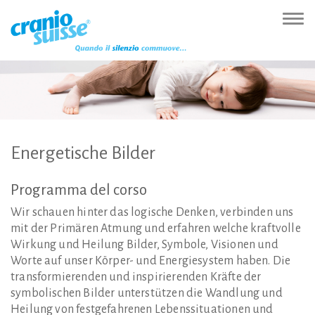
Zur
Direkt
Direkt
Kontakt
Sitemap
Suche
Direkt
Startseite
zur
zum
(Accesskey
(Accesskey
(Accesskey
zur
Nav
(Accesskey
Hauptnavigation
Inhalt
3)
4)
5)
Sprachumschaltung
ein-
0)
(Accesskey
(Accesskey
(Accesskey
1)
2)
6)
Energetische
Bilder
Programma
del
corso
Wir schauen hinter das logische Denken, verbinden uns
mit der Primären Atmung und erfahren welche kraftvolle
Wirkung und Heilung Bilder, Symbole, Visionen und
Worte auf unser Körper- und Energiesystem haben. Die
transformierenden und inspirierenden Kräfte der
symbolischen Bilder unterstützen die Wandlung und
Heilung von festgefahrenen Lebenssituationen und