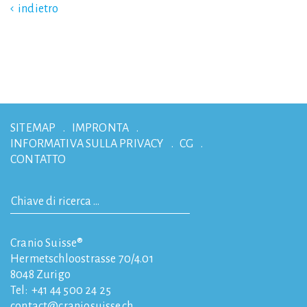
indietro
SITEMAP
IMPRONTA
INFORMATIVA SULLA PRIVACY
CG
CONTATTO
Cranio Suisse®
Hermetschloostrasse 70/4.01
8048
Zurigo
Tel:
+41 44 500 24 25
contact
craniosuisse.ch