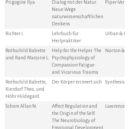
Prigogine Ilya
Dialog mit der Natur.
Piper-Verl
Neue Wege
naturwissenschaftlichen
Denkens
Richter I.
Lehrbuch für
Urban & Fi
Heilpraktiker
Rothschild Babette
Help for the Helper. The
Norton & 
und Rand Marjorie L.
Psychophysiology of
Compassion Fatigue
and Vicarious Trauma
Rothschild Babette,
Der Körper erinnert sich
Synthesis V
Kierdorf Theo, und
Höhr Hildegard
Schore Allan N.
Affect Regulation and
Lawrence E
the Origin of the Self:
The Neurobiology of
Emotional Development