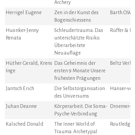
Archery
Herrigel Eugene
Zen in der Kunst des
Barth O.W.
Bogenschiessens
Huonker-Jenny
Schleudertrauma. Das
Rüffer & R
Renata
unterschätzte Risiko.
Überarbeitete
Neuauflage
Hüther Gerald, Krens
Das Geheimnis der
Beltz Verla
Inge
ersten 9 Monate Unsere
frühesten Prägungen
Jantsch Erich
Die Selbstorganisation
Hanser-ver
des Universums
Juhan Deanne
Körperarbeit. Die Soma-
Droemer-Ve
Psyche-Verbindung
Kalsched Donald
The Inner World of
Routledge
Trauma: Archetypal