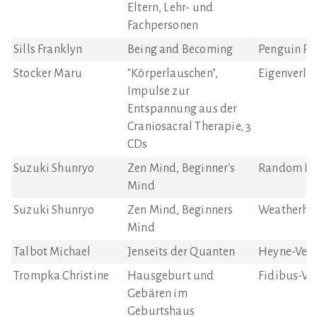
Eltern, Lehr- und
Fachpersonen
Sills Franklyn
Being and Becoming
Penguin P
Stocker Maru
"Körperlauschen",
Eigenverla
Impulse zur
Entspannung aus der
Craniosacral Therapie, 3
CDs
Suzuki Shunryo
Zen Mind, Beginner's
Random Hou
Mind
Suzuki Shunryo
Zen Mind, Beginners
Weatherhil
Mind
Talbot Michael
Jenseits der Quanten
Heyne-Verl
Trompka Christine
Hausgeburt und
Fidibus-Ve
Gebären im
Geburtshaus