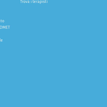
Trova i terapisti
ato
 IDMET
le