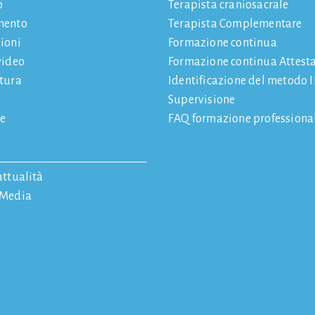
o
Terapista craniosacrale
mento
Terapista Complementare
ioni
Formazione continua
video
Formazione continua Attest
atura
Identificazione del metodo
Supervisione
e
FAQ formazione professiona
attualità
 Media