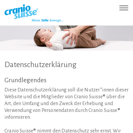
Zur
Direkt
Direkt
Kontakt
Sitemap
Suche
Direkt
Startseite
zur
zum
(Accesskey
(Accesskey
(Accesskey
zur
Nav
(Accesskey
Hauptnavigation
Inhalt
3)
4)
5)
Sprachumschaltung
ein-
0)
(Accesskey
(Accesskey
(Accesskey
1)
2)
6)
Datenschutzerklärung
Grundlegendes
Diese Datenschutzerklärung soll die Nutzer*innen dieser
Website und die Mitglieder von Cranio Suisse® über die
Art, den Umfang und den Zweck der Erhebung und
Verwendung von Personendaten durch Cranio Suisse®
informieren.
Cranio Suisse® nimmt den Datenschutz sehr ernst. Wir