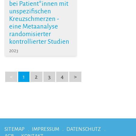
bei Patient*innen mit
unspezifischen
Kreuzschmerzen -
eine Metaanalyse
randomisierter
kontrollierter Studien
2023
<
1
2
3
4
>
SITEMAP
IMPRESSUM
DATENSCHUTZ