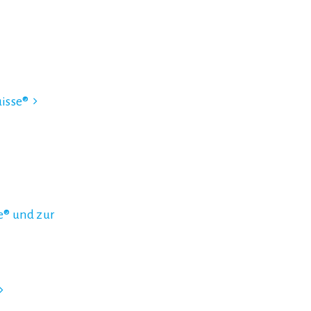
isse®
e® und zur