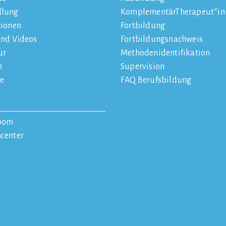
dlung
KomplementärTherapeut*in
tionen
Fortbildung
und Videos
Fortbildungsnachweis
ur
Methodenidentifikation
n
Supervision
e
FAQ Berufsbildung
oom
center