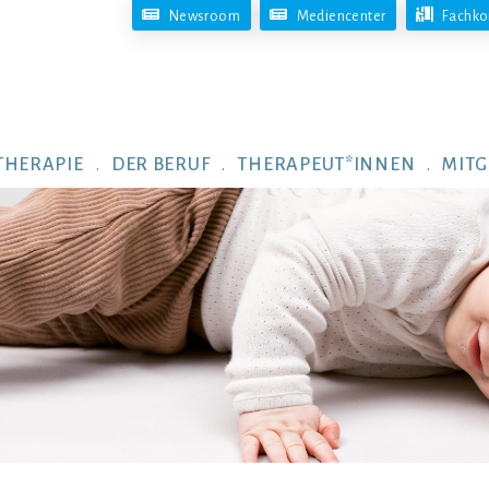
Newsroom
Mediencenter
Fachko
THERAPIE
DER BERUF
THERAPEUT*INNEN
MITG